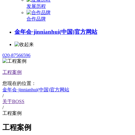
发展历程
合作品牌
金年会·jinnianhui(中国)官方网站
020-87566596
工程案例
您现在的位置：
金年会·jinnianhui(中国)官方网站
/
关于BOSS
/
工程案例
工程案例