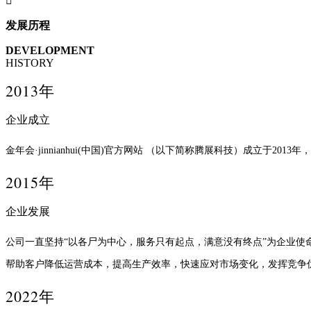

发展历程
DEVELOPMENT
HISTORY
2013年
企业成立
金年会·jinnianhui(中国)官方网站 （以下简称腾展科技）成立于2013
2015年
企业发展
公司一直坚持“以各尸为中心，服务只有起点，满意没有终点”为企业使
帮助客户降低运营成本，提高生产效率，快速应对市场变化，发挥竞争
2022年