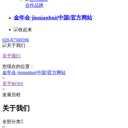
合作品牌
金年会·jinnianhui(中国)官方网站
020-87566596
关于我们
您现在的位置：
金年会·jinnianhui(中国)官方网站
>
关于BOSS
>
发展历程
关于我们
全部分类
