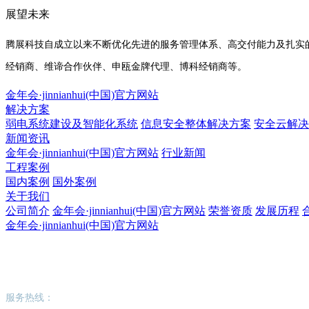
展望未来
腾展科技自成立以来不断优化先进的服务管理体系、高交付能力及扎实的
经销商、维谛合作伙伴、申瓯金牌代理、博科经销商等。
金年会·jinnianhui(中国)官方网站
解决方案
弱电系统建设及智能化系统
信息安全整体解决方案
安全云解决
新闻资讯
金年会·jinnianhui(中国)官方网站
行业新闻
工程案例
国内案例
国外案例
关于我们
公司简介
金年会·jinnianhui(中国)官方网站
荣誉资质
发展历程
金年会·jinnianhui(中国)官方网站
金年会·jinnianhui(中国)官方网站
服务热线：