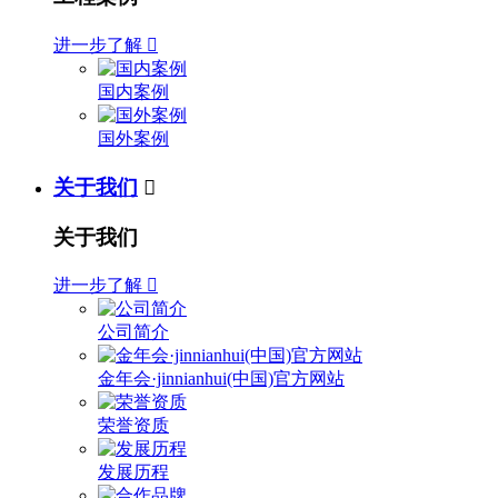
进一步了解

国内案例
国外案例
关于我们

关于我们
进一步了解

公司简介
金年会·jinnianhui(中国)官方网站
荣誉资质
发展历程