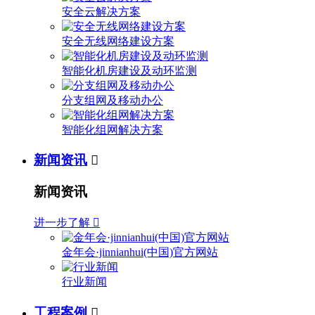
安全云解决方案
安全无线网络建设方案
智能化机房建设及动环监测
分支组网及移动办公
智能化组网解决方案
新闻资讯

新闻资讯
进一步了解

金年会·jinnianhui(中国)官方网站
行业新闻
工程案例
