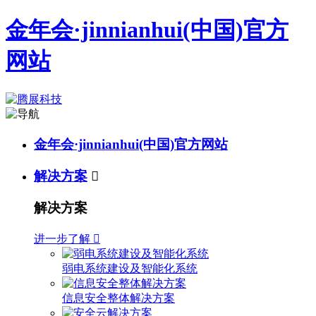
金年会·jinnianhui(中国)官方
网站
金年会·jinnianhui(中国)官方网站
解决方案

解决方案
进一步了解

弱电系统建设及智能化系统
信息安全整体解决方案