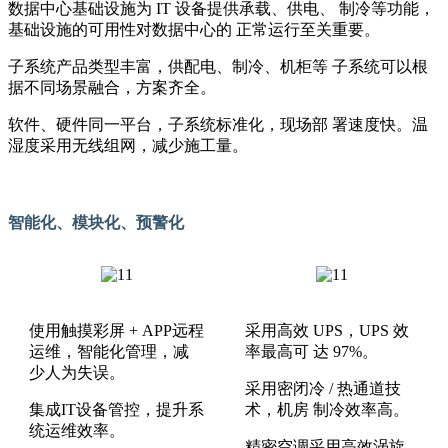
数据中心基础设施为 IT 设备提供承载、供电、 制冷等功能，
基础设施的可用性对数据中心的 正常运行至关重要。
子系统产品类型丰富，供配电、制冷、机柜等 子系统可以根
据不同场景融合，方案齐全。
软件、硬件同一平台，子系统标准化，现场部 署速度快。温
湿度采用无线组网，减少施工量。
智能化、模块化、预警化
使用触摸彩屏 + APP远程
采用高效 UPS，UPS 效
运维，智能化管理，减
率最高可 达 97%。
少人为失误。
采用密闭冷 / 热通道技
集成IT设备管控，提升系
术，机房 制冷效率高。
统运维效率。
精密空调采用高效涡旋