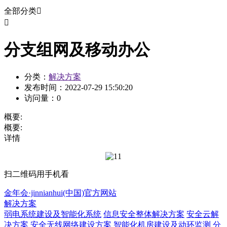
全部分类


分支组网及移动办公
分类：
解决方案
发布时间：
2022-07-29 15:50:20
访问量：
0
概要:
概要:
详情
扫二维码用手机看
金年会·jinnianhui(中国)官方网站
解决方案
弱电系统建设及智能化系统
信息安全整体解决方案
安全云解
决方案
安全无线网络建设方案
智能化机房建设及动环监测
分