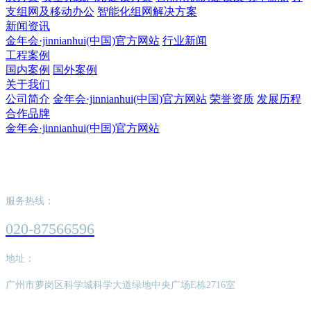
支组网及移动办公
智能化组网解决方案
新闻资讯
金年会·jinnianhui(中国)官方网站
行业新闻
工程案例
国内案例
国外案例
关于我们
公司简介
金年会·jinnianhui(中国)官方网站
荣誉资质
发展历程
合作品牌
金年会·jinnianhui(中国)官方网站
金年会·jinnianhui(中国)官方网站
服务热线：
020-87566596
地址：
广州市萝岗区科学城科学大道绿地中央广场E栋2716室