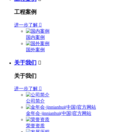
工程案例
进一步了解

国内案例
国外案例
关于我们

关于我们
进一步了解

公司简介
金年会·jinnianhui(中国)官方网站
荣誉资质